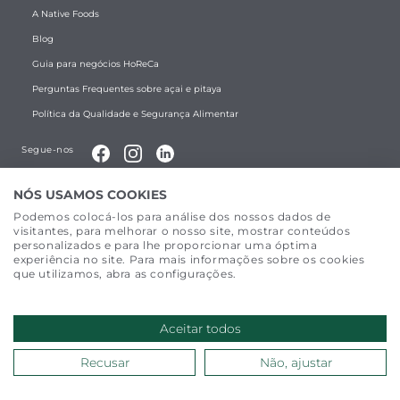
A Native Foods
Blog
Guia para negócios HoReCa
Perguntas Frequentes sobre açai e pitaya
Política da Qualidade e Segurança Alimentar
Segue-nos
NÓS USAMOS COOKIES
Podemos colocá-los para análise dos nossos dados de
visitantes, para melhorar o nosso site, mostrar conteúdos
personalizados e para lhe proporcionar uma óptima
experiência no site. Para mais informações sobre os cookies
que utilizamos, abra as configurações.
©
2026
Todos os direitos reservados a Native Foods. Website
desenvolvido por
Made2Web Digital Agency
.
Aceitar todos
Recusar
Não, ajustar
QUERES VENDER NATIVE? FALA CONNOSCO